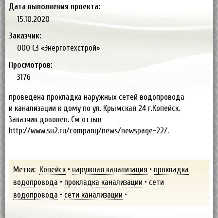
Дата выполнения проекта:
15.10.2020
Заказчик:
ООО СЗ «Энерготехстрой»
Просмотров:
3176
проведена прокладка наружных сетей водопровода
и канализации к дому по ул. Крымская 24 г.Копейск.
Заказчик доволен. См отзыв
http://www.su2.ru/company/news/newspage-22/.
Метки:
Копейск
•
наружная канализация
•
прокладка
водопровода
•
прокладка канализации
•
сети
водопровода
•
сети канализации
•