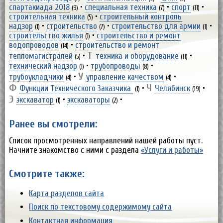
спартакиада 2018
•
специальная техника
•
спорт
•
(9)
(7)
(11)
строительная техника
•
строительный контроль
(5)
надзор
•
строительство
•
строительство для армии
•
(1)
(7)
(1)
строительство жилья
•
строительство и ремонт
(1)
водопроводов
•
строительство и ремонт
(14)
Т
тепломагистралей
•
техника и оборудование
•
(5)
(11)
технический надзор
•
трубопроводы
•
(1)
(8)
У
трубоукладчики
•
управление качеством
•
(4)
(4)
Ф
Ч
Функции Технического Заказчика
•
Челябинск
•
(1)
(19)
Э
экскаватор
•
экскаваторы
•
(1)
(2)
Ранее вы смотрели:
Список просмотренных направлений нашей работы пуст.
Начните знакомство с ними с раздела
«Услуги и работы»
Смотрите также:
Карта разделов сайта
Поиск по текстовому содержимому сайта
Контактная информация